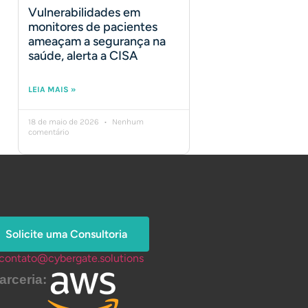
Vulnerabilidades em
monitores de pacientes
ameaçam a segurança na
saúde, alerta a CISA
LEIA MAIS »
18 de maio de 2026
Nenhum
comentário
Solicite uma Consultoria
contato@cybergate.solutions
arceria: