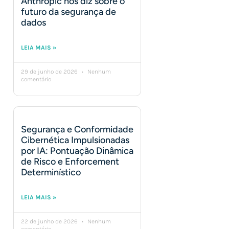
Anthropic nos diz sobre o
futuro da segurança de
dados
LEIA MAIS »
29 de junho de 2026
Nenhum
comentário
Segurança e Conformidade
Cibernética Impulsionadas
por IA: Pontuação Dinâmica
de Risco e Enforcement
Determinístico
LEIA MAIS »
22 de junho de 2026
Nenhum