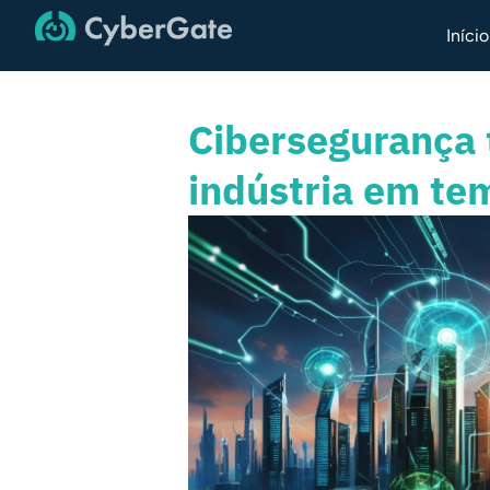
Início
Cibersegurança 
indústria em te