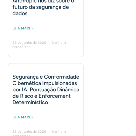
Anthropic nos diz sobre o
futuro da segurança de
dados
LEIA MAIS »
29 de junho de 2026
Nenhum
comentário
Segurança e Conformidade
Cibernética Impulsionadas
por IA: Pontuação Dinâmica
de Risco e Enforcement
Determinístico
LEIA MAIS »
22 de junho de 2026
Nenhum