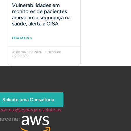
Vulnerabilidades em
monitores de pacientes
ameaçam a segurança na
saúde, alerta a CISA
LEIA MAIS »
18 de maio de 2026
Nenhum
comentário
Solicite uma Consultoria
contato@cybergate.solutions
arceria: